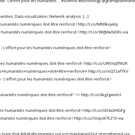
nde : L’effort pour les humanités ... #science #technology @grandjeanmarti
manities, Data visualization, Network analysis […]
s humanités numériques doit être renforcé ! http://t.co/IMN9kvjeKp
es humanités numériques doit être renforcé ! http://t.co/9WJMw5iDRs via
 : L'effort pour les humanités numériques doit être renforcé !
r les humanités numériques doit être renforcé ! http://t.co/URKXq0fW2R
es+humanités+numériques+doit+être+renforcé+! http://t.co/xiQT2afTKV
 : L'effort pour les humanités numériques doit être renforcé !
 humanités numériques doit être renforcé" >> http://t.co/6kg3gwvIn3
r les humanités numériques doit être renforcé ! http://t.co/GD4a3HDiFg
humanités numériques doit être renforcé ! http://t.co/OUpoKTEZ1V via
 hope that #digitalhumanities not just maintained but strengthened via