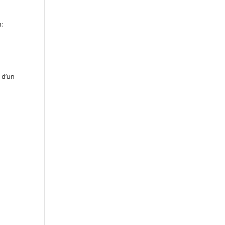
m:
 d’un