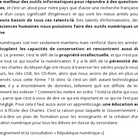
e meilleur des outils informatiques pour répondre à des question
les
, et c’est un atout pour notre pays que d’avoir une recherche française
d’un corps significatif d’ingénieurs et qui sont les mieux armés pou
vons besoin de tous ces talents-là
. Des talents d’informaticiens, de
 sciences humaines nous puissions faire des outils numériques u
ine
.
s numériques soit non seulement maintenu mais renforcé dans les année
écuplent les capacités de conservation et rencontrent aussi d
. Le premier, c’est le défi de la
propriété intellectuelle
, et qui n’est pa
 tout ce qui touche la numérisation. Il y a le défi de la
pérennité de
e les chartes du Moyen-Âge ont réussi à traverser les siècles jusqu’à nous
urs, les clés USB, les CD-Rom, alors que nous avons de plus en plus u
servés sous cette forme ? Et donc là c’est un défi autant technologiqu
ion
, il y a énormément de données, tellement qu’il est difficile de le
ment les indexer ? Comment les mettre en ordre ? Voilà la tâche qui vou
, parce que c’est à vous de dire ce qui est important et ce qui ne l’est pas
négligé. Pour cela il faut aussi avoir un apprentissage,
une éducation a
ci à l’École des Chartes. C’est la raison pour laquelle le Gouvernement 
st-à-dire un plan de formation pour les enseignants et la création d’u
éation numérique pour tous les élèves en classe du secondaire.
seignement et la consultation « République numérique »]