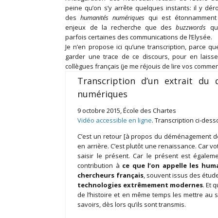
peine qu’on s’y arrête quelques instants: il y dér
des
humanités numériques
qui est étonnamment
enjeux de la recherche que des
buzzwords
qu
parfois certaines des communications de l’Elysée.
Je n’en propose ici qu’une transcription, parce que 
garder une trace de ce discours, pour en laisse
collègues français (je me réjouis de lire vos comment
Transcription d’un extrait du
numériques
9 octobre 2015, École des Chartes
Vidéo accessible en ligne
. Transcription ci-des
C’est un retour [à propos du déménagement de 
en arrière. C’est plutôt une renaissance. Car v
saisir le présent. Car le présent est égalem
contribution à
ce que l’on appelle les hu
chercheurs français
, souvent issus des étud
technologies extrêmement modernes
. Et 
de l’histoire et en même temps les mettre au se
savoirs, dès lors qu’ils sont transmis.