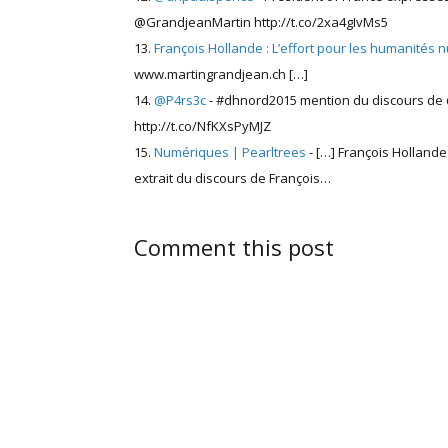
@GrandjeanMartin http://t.co/2xa4gIvMs5
François Hollande : L’effort pour les humanités n
www.martingrandjean.ch […]
@P4rs3c
- #dhnord2015 mention du discours de
http://t.co/NfKXsPyMJZ
Numériques | Pearltrees
- […] François Hollande
extrait du discours de François…
Comment this post