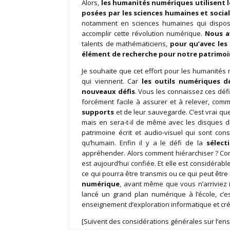
Alors,
les humanités numériques utilisent l
posées par les sciences humaines et socia
notamment en sciences humaines qui dispose 
accomplir cette révolution numérique.
Nous a
talents de mathématiciens,
pour qu’avec les
élément de recherche pour notre patrimo
Je souhaite que cet effort pour les humanité
qui viennent. Car
les outils numériques d
nouveaux défis
. Vous les connaissez ces défis
forcément facile à assurer et à relever, comme
supports
et de leur sauvegarde. C’est vrai qu
mais en sera-t-il de même avec les disques d
patrimoine écrit et audio-visuel qui sont con
qu’humain. Enfin il y a le défi de la
sélect
appréhender. Alors comment hiérarchiser ? Com
est aujourd’hui confiée. Et elle est considérable
ce qui pourra être transmis ou ce qui peut être 
numérique
, avant même que vous n’arriviez i
lancé un grand plan numérique à l’école, c’e
enseignement d’exploration informatique et cr
[Suivent des considérations générales sur l’en