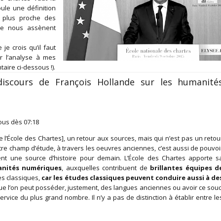
oule une définition
 plus proche des
e nous assènent
je crois qu’il faut
r l’analyse à mes
aire ci-dessous !).
 discours de François Hollande sur les humanité
sous dès 07:18
l’École des Chartes], un retour aux sources, mais qui n’est pas un retou
otre champ d’étude, à travers les oeuvres anciennes, c’est aussi de pouvoi
ent une source d’histoire pour demain. L’École des Chartes apporte s
manités numériques
, auxquelles contribuent de
brillantes équipes d
es classiques,
car les études classiques peuvent conduire aussi à de
que l’on peut posséder, justement, des langues anciennes ou avoir ce souc
rvice du plus grand nombre. Il n’y a pas de distinction à établir entre le