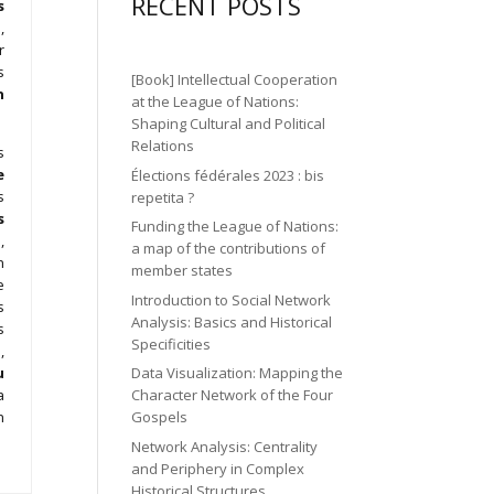
gr
ic
RECENT POSTS
n
s
n
o
a
,
o
2
ic
r
n
m
n
ic
s
o
[Book] Intellectual Cooperation
ic
n
o
at the League of Nations:
n
o
Shaping Cultural and Political
n
Relations
s
n
e
Élections fédérales 2023 : bis
s
repetita ?
s
Funding the League of Nations:
,
a map of the contributions of
n
member states
e
Introduction to Social Network
s
Analysis: Basics and Historical
s
Specificities
,
u
Data Visualization: Mapping the
a
Character Network of the Four
n
Gospels
Network Analysis: Centrality
and Periphery in Complex
Historical Structures