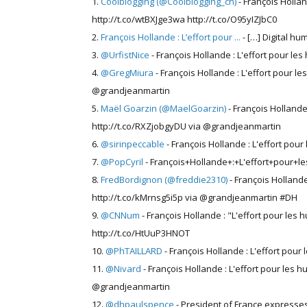
Coolblogging (@Coolblogging_ch)
- François Holla
http://t.co/wtBXJge3wa http://t.co/O95yIZJbC0
François Hollande : L’effort pour ...
- […] Digital hu
@UrfistNice
- François Hollande : L'effort pour le
@GregMiura
- François Hollande : L'effort pour l
@grandjeanmartin
Maël Goarzin (@MaelGoarzin)
- François Hollande
http://t.co/RXZjobgyDU via @grandjeanmartin
@sirinpeccable
- François Hollande : L'effort pou
@PopCyril
- François+Hollande+:+L'effort+pour+l
FredBordignon (@freddie2310)
- François Hollande
http://t.co/kMrnsg5i5p via @grandjeanmartin #DH
@CNNum
- François Hollande : "L'effort pour les
http://t.co/HtUuP3HNOT
@PhTAILLARD
- François Hollande : L'effort pou
@Nivard
- François Hollande : L'effort pour les 
@grandjeanmartin
@dhpaulspence
- President of France expresses