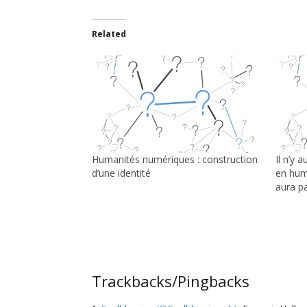
Related
Humanités numériques : construction
Il n’y
d’une identité
en huma
aura p
Trackbacks/Pingbacks