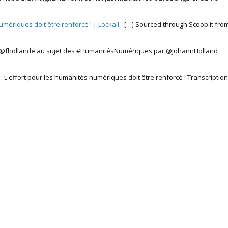
umériques doit être renforcé ! | Lockall
- […] Sourced through Scoop.it fro
 @fhollande au sujet des #HumanitésNumériques par @JohannHolland
 : L'effort pour les humanités numériques doit être renforcé ! Transcription