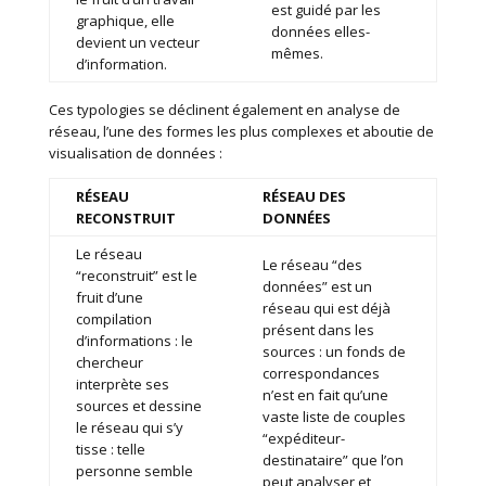
est guidé par les
graphique, elle
données elles-
devient un vecteur
mêmes.
d’information.
Ces typologies se déclinent également en analyse de
réseau, l’une des formes les plus complexes et aboutie de
visualisation de données :
R
ÉSEAU
R
ÉSEAU DES
RECONSTRUIT
DONNÉES
Le réseau
Le réseau “des
“reconstruit” est le
données” est un
fruit d’une
réseau qui est déjà
compilation
présent dans les
d’informations : le
sources : un fonds de
chercheur
correspondances
interprète ses
n’est en fait qu’une
sources et dessine
vaste liste de couples
le réseau qui s’y
“expéditeur-
tisse : telle
destinataire” que l’on
personne semble
peut analyser et