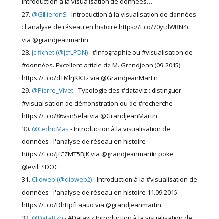
Introduction à la visualisation de données…
@GillieronS
- Introduction à la visualisation de données
: l'analyse de réseau en histoire https://t.co/70ytdWRN4c
via @grandjeanmartin
jc fichet (@jcfLPDN)
- #Infographie ou #visualisation de
#données. Excellent article de M. Grandjean (09-2015)
https://t.co/dTMlrjKX3z via @GrandjeanMartin
@Pierre_Vivet
- Typologie des #dataviz : distinguer
#visualisation de démonstration ou de #recherche
https://t.co/86vsnSelai via @GrandjeanMartin
@CedricMas
- Introduction à la visualisation de
données : l'analyse de réseau en histoire
https://t.co/jfCZMT5BjK via @grandjeanmartin poke
@evil_SDOC
Clioweb (@clioweb2)
- Introduction à la #visualisation de
données : l'analyse de réseau en histoire 11.09.2015
https://t.co/DhHpfFaauo via @grandjeanmartin
@DataBzh
- #Dataviz Introduction à la visualisation de