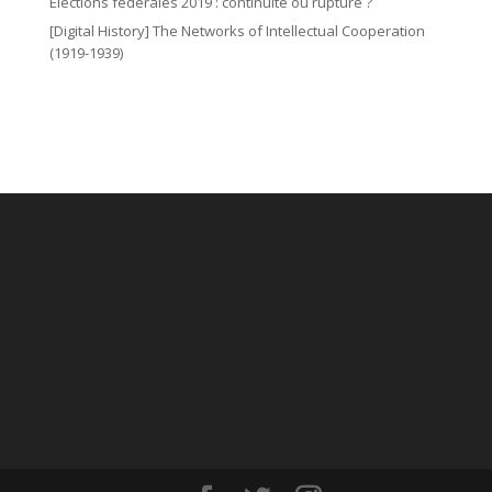
Elections fédérales 2019 : continuité ou rupture ?
[Digital History] The Networks of Intellectual Cooperation
(1919-1939)