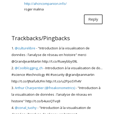
http://ahcncompanion.info/
roger malina
Reply
Trackbacks/Pingbacks
@culturelibre
- "Introduction à la visualisation de
données : l’analyse de réseau en histoire" merci
@GrandjeanMartin http://t.co/Ruwybby09L
@Coolblogging_ch
- Introduction à la visualisation de do...
#science #technology #it #security @grandjeanmartin
http://t.co/IJNafu6UFm http://t.co/u2PpoSYh4V
Arthur Charpentier (@freakonometrics)
- "Introduction à
la visualisation de données : l’analyse de réseau en
histoire" http://t.co/b4uioQTvq8
@conal_tuohy
- "Introduction à la visualisation de