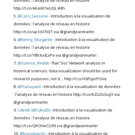
données : l’analyse de réseau en histoire"
http://t.co/AKaVK1eUQL #dh
@Caro_Sassone
- Introduction à la visualisation de
données : l'analyse de réseau en histoire
http://t.co/up1clxTkET via @grandjeanmartin
@Benny_Murgante
- Introduction à la visualisation de
données : l'analyse de réseau en histoire
http://t.co/Y8h3udLxPe via @grandjeanmartin
@Science_Reddit
- flair:'Soc' Network analysis in
historical sciences: data visualization should be used for
research purposes, not d… http://t.co/X6PypcPGVe
@FraGuyard
- Introduction à la visualisation de données
: l'analyse de réseau en histoire http://t.co/kZLlZxGujO via
@grandjeanmartin
CdesID (@CdesID)
- Introduction à la visualisation de
données : l'analyse de réseau en histoire
http://t.co/QKOHeC2cRt via @grandjeanmartin
@lyonelperrin
- Introduction à la visualisation de