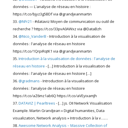
données — L'analyse de réseau en histoire :
https://t.co/bjyz3g5BDf via @grandjeanmartin
@NFr21
- #dataviz Moyen de communication ou outil de
recherche ? https://t.co/33pvA0AWxz via @DataBzh
@Nico_VanderB
- Introduction à la visualisation de
données : l'analyse de réseau en histoire
https://t.co/1QrpiRqtK1 via @grandjeanmartin
Introduction à la visualisation de données : l'analyse de
réseau en histoire
- […] Introduction à la visualisation de
données : l'analyse de réseau en histoire […]
@gradmans
- Introduction à la visualisation de
données : l’analyse de réseau en histoire
https://t.co/aZ6mz1ab6Q https://t.co/aVEyixamJh
DATAVIZ | Pearltrees
- […] js. OII Network Visualisation
Example. Martin Grandjean » Digital humanities, Data
visualization, Network analysis » Introduction à la v….…
Awesome Network Analysis – Massive Collection of