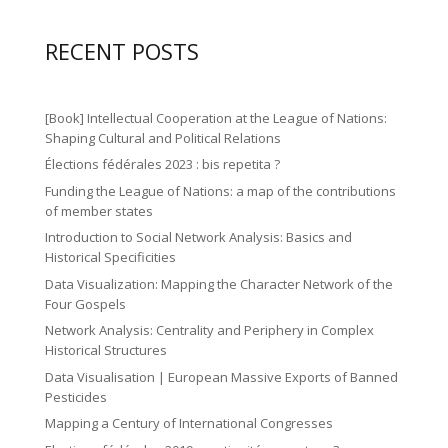
le
n
e
a
2
di
ar
ic
gr
ic
RECENT POSTS
n
n
o
a
o
2
ic
n
m
n
ic
o
[Book] Intellectual Cooperation at the League of Nations:
ic
o
Shaping Cultural and Political Relations
n
o
Élections fédérales 2023 : bis repetita ?
n
n
Funding the League of Nations: a map of the contributions
of member states
Introduction to Social Network Analysis: Basics and
Historical Specificities
Data Visualization: Mapping the Character Network of the
Four Gospels
Network Analysis: Centrality and Periphery in Complex
Historical Structures
Data Visualisation | European Massive Exports of Banned
Pesticides
Mapping a Century of International Congresses