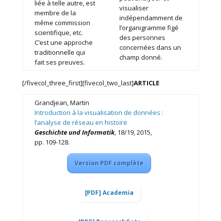
liée à telle autre, est
visualiser
membre de la
indépendamment de
même commission
l’organigramme figé
scientifique, etc.
des personnes
C’est une approche
concernées dans un
traditionnelle qui
champ donné.
fait ses preuves.
[/fivecol_three_first][fivecol_two_last]
ARTICLE
Grandjean, Martin
Introduction à la visualisation de données :
l’analyse de réseau en histoire
Geschichte und Informatik
, 18/19, 2015,
pp. 109-128.
Version PDF complète
[PDF] Academia