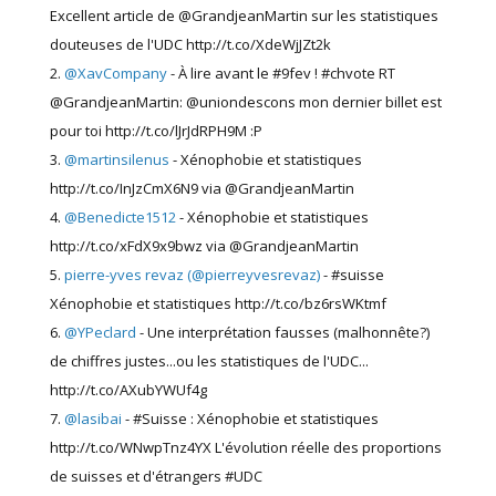
Excellent article de @GrandjeanMartin sur les statistiques
douteuses de l'UDC http://t.co/XdeWjJZt2k
@XavCompany
- À lire avant le #9fev ! #chvote RT
@GrandjeanMartin: @uniondescons mon dernier billet est
pour toi http://t.co/lJrJdRPH9M :P
@martinsilenus
- Xénophobie et statistiques
http://t.co/InJzCmX6N9 via @GrandjeanMartin
@Benedicte1512
- Xénophobie et statistiques
http://t.co/xFdX9x9bwz via @GrandjeanMartin
pierre-yves revaz (@pierreyvesrevaz)
- #suisse
Xénophobie et statistiques http://t.co/bz6rsWKtmf
@YPeclard
- Une interprétation fausses (malhonnête?)
de chiffres justes...ou les statistiques de l'UDC...
http://t.co/AXubYWUf4g
@lasibai
- #Suisse : Xénophobie et statistiques
http://t.co/WNwpTnz4YX L'évolution réelle des proportions
de suisses et d'étrangers #UDC