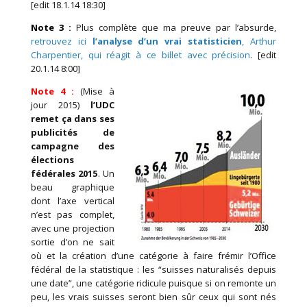
[edit 18.1.14 18:30]
Note 3
:
Plus complète que ma preuve par l’absurde,
retrouvez ici
l’analyse d’un vrai statisticien
, Arthur
Charpentier, qui réagit à ce billet avec précision
. [edit
20.1.14 8:00]
Note 4 :
(Mise à
jour 2015)
l’UDC
remet ça dans ses
publicités de
campagne des
élections
fédérales 2015
. Un
beau graphique
dont l’axe vertical
n’est pas complet,
avec une projection
sortie d’on ne sait
où et la création d’une catégorie à faire frémir l’Office
fédéral de la statistique : les “suisses naturalisés depuis
une date”, une catégorie ridicule puisque si on remonte un
peu, les vrais suisses seront bien sûr ceux qui sont nés