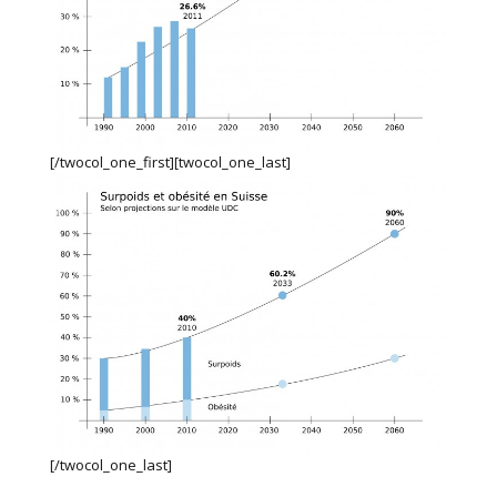
[/twocol_one_first][twocol_one_last]
[/twocol_one_last]