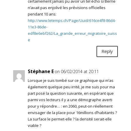
certainement jamais pu avoir un tel écho si Berne
n’avait pas enjolivé les prévisions officielles
pendant 10 ans:
http://www.letemps.ch/Page/Uuid/616ce4f8-86d4-
11e3-86de-
edf8e6ebf262/La_grande_erreur_migratoire_suiss
e
Reply
Stéphane E
on 06/02/2014 at 20:11
Lorsque je suis tombé sur ce graphique qui m’as
également quelque peu irrité, je me suis pour ma
part posé la question suivante, en espérant que
parmi vos lecteurs il y a une démographe averti
pour y répondre… : en 2060, peut-on réellement
envisager de la place pour 16millions d’habitants ?
La surface le permet-elle ? la densité serait-elle
viable ?