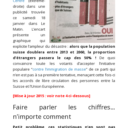
Centre
(extrême-
droite) dans une
publicité trouvée
ce samedi 18
janvier dans Le
Matin. L’encart
présente un
graphique qui
explicite l’ampleur du désastre :
alors que la population
suisse doublera entre 2013 et 2060, la proportion
d’étrangers passera le cap des 50% !
De quoi
convaincre toute les votants d’accepter l’initiative
populaire “
contre l’immigration de masse
” de ce parti qui
n’en est pas à sa première tentative, menaçant cette fois-ci
les accords de libre circulation des personnes entre la
Suisse et l’Union Européenne.
[Mise à jour 2015 : voir note 4 ci-dessous]
Faire parler les chiffres…
n’importe comment
Petit problème, ces statistiques n’en sont pas