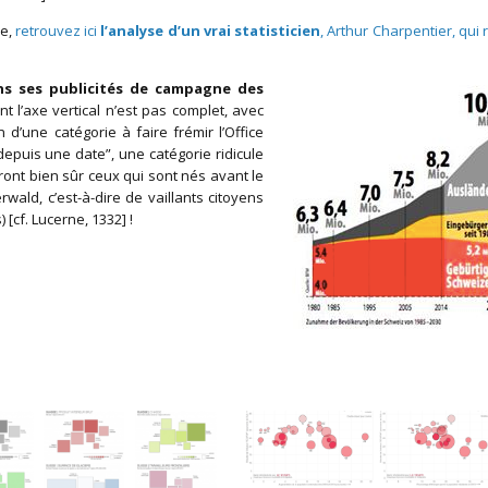
de,
retrouvez ici
l’analyse d’un vrai statisticien
, Arthur Charpentier, qui 
ns ses publicités de campagne des
t l’axe vertical n’est pas complet, avec
n d’une catégorie à faire frémir l’Office
 depuis une date”, une catégorie ridicule
ront bien sûr ceux qui sont nés avant le
wald, c’est-à-dire de vaillants citoyens
[cf. Lucerne, 1332] !