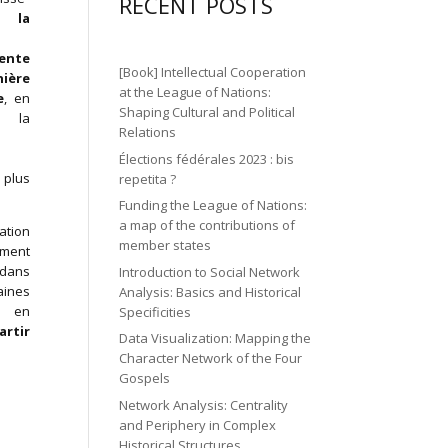
gr
ic
RECENT POSTS
n
n
o
ue
la
a
o
2
ic
n
m
ente
n
ic
o
[Book] Intellectual Cooperation
ère
ic
o
at the League of Nations:
n
e
, en
o
Shaping Cultural and Political
 la
n
Relations
n
Élections fédérales 2023 : bis
plus
repetita ?
Funding the League of Nations:
a map of the contributions of
ation
member states
ment
dans
Introduction to Social Network
ines
Analysis: Basics and Historical
, en
Specificities
artir
Data Visualization: Mapping the
Character Network of the Four
Gospels
Network Analysis: Centrality
and Periphery in Complex
Historical Structures