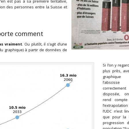
n’en est pas à sa première tentative,
ation des personnes entre la Suisse et
importe comment
as vraiment
. Ou plutôt, il s’agit d’une
e du graphique) à partir de données de
Si l’on y regar
plus près, av
graphique 
l’abscisse
correctement
disposée, o
rend compte
l’extrapolati
l’UDC n’est lin
que pour la 
progression 
population “Su