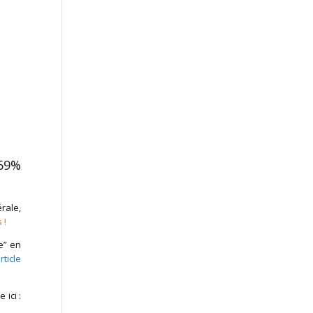
 69%
rale,
 !
e” en
rticle
ici :