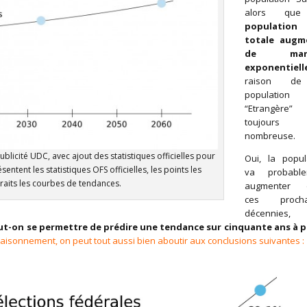
alors q
population
totale augm
de mani
exponentiell
raison de
population
“Etrangère”
toujours 
nombreuse.
licité UDC, avec ajout des statistiques officielles pour
Oui, la popul
entent les statistiques OFS officielles, les points les
va probable
traits les courbes de tendances.
augmenter 
ces procha
décennies
-on se permettre de prédire une tendance sur cinquante ans à p
raisonnement, on peut tout aussi bien aboutir aux conclusions suivantes :