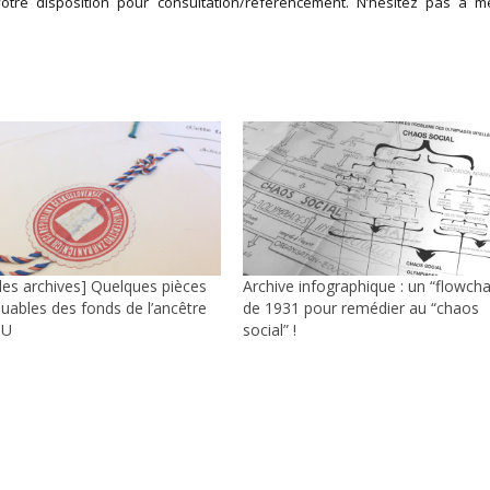
otre disposition pour consultation/référencement. N’hésitez pas à m
 des archives] Quelques pièces
Archive infographique : un “flowcha
uables des fonds de l’ancêtre
de 1931 pour remédier au “chaos
NU
social” !