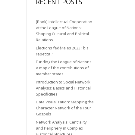
gr
ic
RECENT POSTS
n
n
o
a
o
2
ic
n
m
n
ic
o
[Book] Intellectual Cooperation
ic
o
at the League of Nations:
n
o
Shaping Cultural and Political
n
Relations
n
Élections fédérales 2023 : bis
repetita ?
Funding the League of Nations:
a map of the contributions of
member states
Introduction to Social Network
Analysis: Basics and Historical
Specificities
Data Visualization: Mapping the
Character Network of the Four
Gospels
Network Analysis: Centrality
and Periphery in Complex
Historical Structures