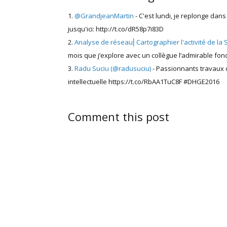
@GrandjeanMartin
- C'est lundi, je replonge da
jusqu'ici: http://t.co/dR58p7i83D
Analyse de réseau⎜Cartographier l'activité de la
mois que j’explore avec un collègue l’admirable fon
Radu Suciu (@radusuciu)
- Passionnants travaux
intellectuelle https://t.co/RbAA1TuC8F #DHGE2016
Comment this post