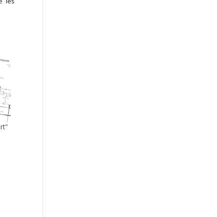
e les
rt”