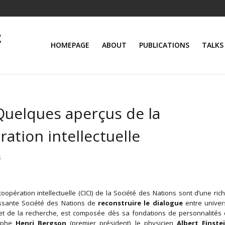
HOMEPAGE
ABOUT
PUBLICATIONS
TALKS
Quelques aperçus de la
tion intellectuelle
s
opération intellectuelle (CICI) de la Société des Nations sont d’une ric
issante Société des Nations de
reconstruire le dialogue
entre univers
 et de la recherche, est composée dès sa fondations de personnalités 
sophe
Henri Bergson
(premier président), le physicien
Albert Einste