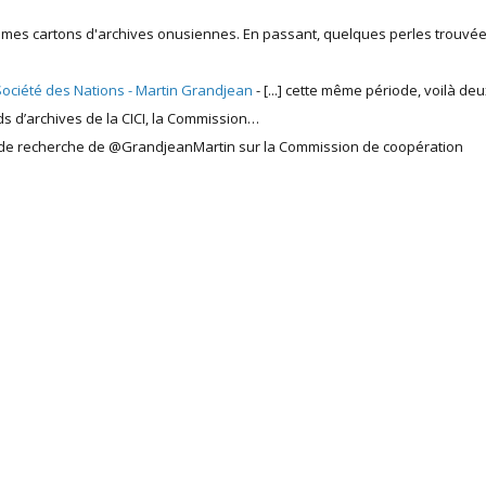
ns mes cartons d'archives onusiennes. En passant, quelques perles trouvé
 Société des Nations - Martin Grandjean
- [...] cette même période, voilà de
ds d’archives de la CICI, la Commission…
 de recherche de @GrandjeanMartin sur la Commission de coopération