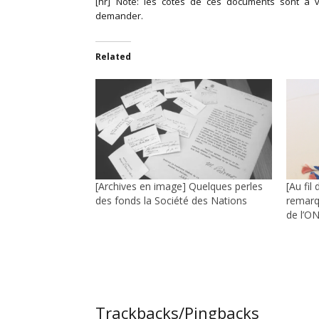
[hr] Note: les cotes de ces documents sont à v
demander.
Related
[Archives en image] Quelques perles
[Au fil
des fonds la Société des Nations
remarq
de l’O
Trackbacks/Pingbacks