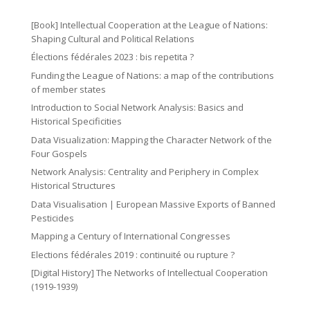
o
2
ic
n
m
n
ic
o
[Book] Intellectual Cooperation at the League of Nations:
ic
o
Shaping Cultural and Political Relations
n
o
Élections fédérales 2023 : bis repetita ?
n
n
Funding the League of Nations: a map of the contributions
of member states
Introduction to Social Network Analysis: Basics and
Historical Specificities
Data Visualization: Mapping the Character Network of the
Four Gospels
Network Analysis: Centrality and Periphery in Complex
Historical Structures
Data Visualisation | European Massive Exports of Banned
Pesticides
Mapping a Century of International Congresses
Elections fédérales 2019 : continuité ou rupture ?
[Digital History] The Networks of Intellectual Cooperation
(1919-1939)