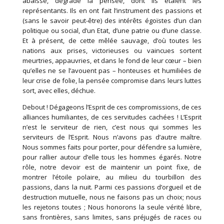
abaissé, dégradé la pensée, dont ils étaient les
représentants. Ils en ont fait l’instrument des passions et
(sans le savoir peut-être) des intérêts égoïstes d’un clan
politique ou social, d’un Etat, d’une patrie ou d’une classe.
Et à présent, de cette mêlée sauvage, d’où toutes les
nations aux prises, victorieuses ou vaincues sortent
meurtries, appauvries, et dans le fond de leur cœur – bien
qu’elles ne se l’avouent pas – honteuses et humiliées de
leur crise de folie, la pensée compromise dans leurs luttes
sort, avec elles, déchue.
Debout ! Dégageons l’Esprit de ces compromissions, de ces
alliances humiliantes, de ces servitudes cachées ! L’Esprit
n’est le serviteur de rien, c’est nous qui sommes les
serviteurs de l’Esprit. Nous n’avons pas d’autre maître.
Nous sommes faits pour porter, pour défendre sa lumière,
pour rallier autour d’elle tous les hommes égarés. Notre
rôle, notre devoir est de maintenir un point fixe, de
montrer l’étoile polaire, au milieu du tourbillon des
passions, dans la nuit. Parmi ces passions d’orgueil et de
destruction mutuelle, nous ne faisons pas un choix; nous
les rejetons toutes ; Nous honorons la seule vérité libre,
sans frontières, sans limites, sans préjugés de races ou