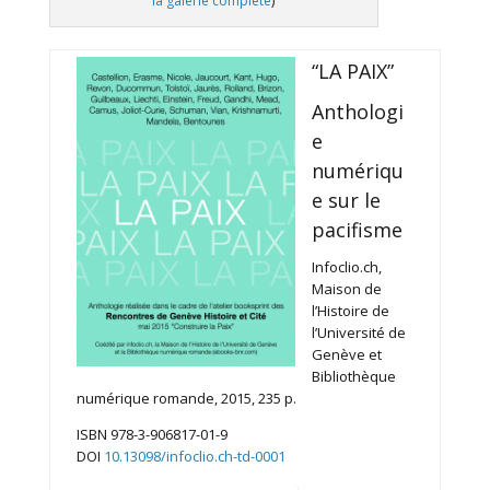
la galerie complète
)
“LA PAIX”
Anthologi
e
numériqu
e sur le
pacifisme
Infoclio.ch,
Maison de
l’Histoire de
l’Université de
Genève et
Bibliothèque
numérique romande, 2015, 235 p.
ISBN 978-3-906817-01-9
DOI
10.13098/infoclio.ch-td-0001