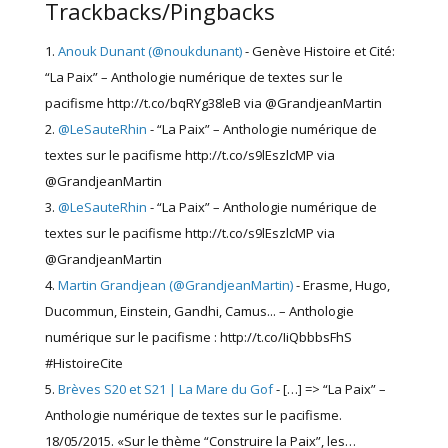
Trackbacks/Pingbacks
Anouk Dunant (@noukdunant)
- Genève Histoire et Cité:
“La Paix” – Anthologie numérique de textes sur le
pacifisme http://t.co/bqRYg38leB via @GrandjeanMartin
@LeSauteRhin
- “La Paix” – Anthologie numérique de
textes sur le pacifisme http://t.co/s9lEszlcMP via
@GrandjeanMartin
@LeSauteRhin
- “La Paix” – Anthologie numérique de
textes sur le pacifisme http://t.co/s9lEszlcMP via
@GrandjeanMartin
Martin Grandjean (@GrandjeanMartin)
- Erasme, Hugo,
Ducommun, Einstein, Gandhi, Camus... – Anthologie
numérique sur le pacifisme : http://t.co/IiQbbbsFhS
#HistoireCite
Brèves S20 et S21 | La Mare du Gof
- […] => “La Paix” –
Anthologie numérique de textes sur le pacifisme.
18/05/2015. «Sur le thème “Construire la Paix”, les…