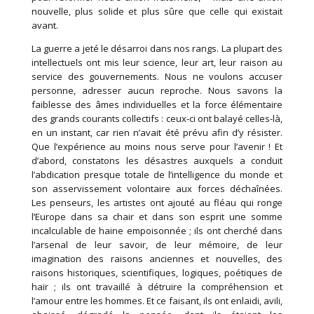
nouvelle, plus solide et plus sûre que celle qui existait
avant.
La guerre a jeté le désarroi dans nos rangs. La plupart des
intellectuels ont mis leur science, leur art, leur raison au
service des gouvernements. Nous ne voulons accuser
personne, adresser aucun reproche. Nous savons la
faiblesse des âmes individuelles et la force élémentaire
des grands courants collectifs : ceux-ci ont balayé celles-là,
en un instant, car rien n’avait été prévu afin d’y résister.
Que l’expérience au moins nous serve pour l’avenir ! Et
d’abord, constatons les désastres auxquels a conduit
l’abdication presque totale de l’intelligence du monde et
son asservissement volontaire aux forces déchaînées.
Les penseurs, les artistes ont ajouté au fléau qui ronge
l’Europe dans sa chair et dans son esprit une somme
incalculable de haine empoisonnée ; ils ont cherché dans
l’arsenal de leur savoir, de leur mémoire, de leur
imagination des raisons anciennes et nouvelles, des
raisons historiques, scientifiques, logiques, poétiques de
haïr ; ils ont travaillé à détruire la compréhension et
l’amour entre les hommes. Et ce faisant, ils ont enlaidi, avili,