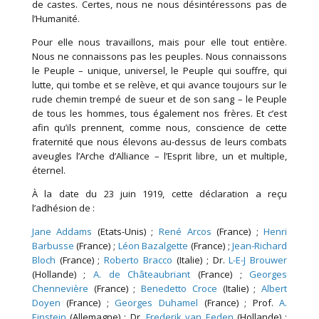
de castes. Certes, nous ne nous désintéressons pas de
l’Humanité.
Pour elle nous travaillons, mais pour elle tout entière.
Nous ne connaissons pas les peuples. Nous connaissons
le Peuple – unique, universel, le Peuple qui souffre, qui
lutte, qui tombe et se relève, et qui avance toujours sur le
rude chemin trempé de sueur et de son sang – le Peuple
de tous les hommes, tous également nos frères. Et c’est
afin qu’ils prennent, comme nous, conscience de cette
fraternité que nous élevons au-dessus de leurs combats
aveugles l’Arche d’Alliance – l’Esprit libre, un et multiple,
éternel.
À la date du 23 juin 1919, cette déclaration a reçu
l’adhésion de :
Jane Addams
(Etats-Unis) ;
René Arcos
(France) ;
Henri
Barbusse
(France) ;
Léon Bazalgette
(France) ;
Jean-Richard
Bloch
(France) ;
Roberto Bracco
(Italie) ; Dr.
L-E-J Brouwer
(Hollande) ;
A. de Châteaubriant
(France) ;
Georges
Chennevière
(France) ;
Benedetto Croce
(Italie) ;
Albert
Doyen
(France) ;
Georges Duhamel
(France) ; Prof.
A.
Einstein
(Allemagne) ; Dr.
Frederik van Eeden
(Hollande) ;