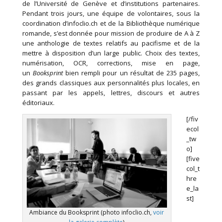
de l’Université de Genève et d’institutions partenaires.
Pendant trois jours, une équipe de volontaires, sous la
coordination d’infoclio.ch et de la Bibliothèque numérique
romande, s’est donnée pour mission de produire de A à Z
une anthologie de textes relatifs au pacifisme et de la
mettre à disposition d’un large public. Choix des textes,
numérisation, OCR, corrections, mise en page,
un
Booksprint
bien rempli pour un résultat de 235 pages,
des grands classiques aux personnalités plus locales, en
passant par les appels, lettres, discours et autres
éditoriaux.
[/fiv
ecol
_tw
o]
[five
col_t
hre
e_la
st]
Ambiance du Booksprint (photo infoclio.ch,
voir