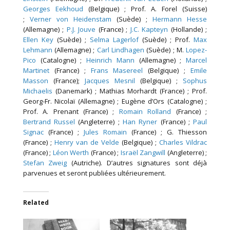
Georges Eekhoud
(Belgique) ; Prof. A. Forel (Suisse)
;
Verner von Heidenstam
(Suède) ;
Hermann Hesse
(Allemagne) ;
P.J. Jouve
(France) ;
J.C. Kapteyn
(Hollande) ;
Ellen Key
(Suède) ;
Selma Lagerlof
(Suède) ; Prof.
Max
Lehmann
(Allemagne) ;
Carl Lindhagen
(Suède) ; M.
Lopez-
Pico
(Catalogne) ;
Heinrich Mann
(Allemagne) ;
Marcel
Martinet
(France) ;
Frans Masereel
(Belgique) ;
Emile
Masson
(France);
Jacques Mesnil
(Belgique) ;
Sophus
Michaelis
(Danemark) ; Mathias Morhardt (France) ; Prof.
Georg-Fr. Nicolaï (Allemagne) ; Eugène d’Ors (Catalogne) ;
Prof. A. Prenant (France) ;
Romain Rolland
(France) ;
Bertrand Russel
(Angleterre) ;
Han Ryner
(France) ;
Paul
Signac
(France) ;
Jules Romain
(France) ; G. Thiesson
(France) ;
Henry van de Velde
(Belgique) ;
Charles Vildrac
(France) ;
Léon Werth
(France) ;
Israël Zangwill
(Angleterre) ;
Stefan Zweig
(Autriche). D’autres signatures sont déjà
parvenues et seront publiées ultérieurement.
Related