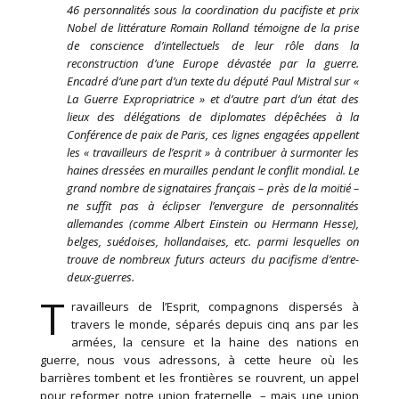
46 personnalités sous la coordination du pacifiste et prix
Nobel de littérature Romain Rolland témoigne de la prise
de conscience d’intellectuels de leur rôle dans la
reconstruction d’une Europe dévastée par la guerre.
Encadré d’une part d’un texte du député Paul Mistral sur «
La Guerre Expropriatrice » et d’autre part d’un état des
lieux des délégations de diplomates dépêchées à la
Conférence de paix de Paris, ces lignes engagées appellent
les « travailleurs de l’esprit » à contribuer à surmonter les
haines dressées en murailles pendant le conflit mondial. Le
grand nombre de signataires français – près de la moitié –
ne suffit pas à éclipser l’envergure de personnalités
allemandes (comme Albert Einstein ou Hermann Hesse),
belges, suédoises, hollandaises, etc. parmi lesquelles on
trouve de nombreux futurs acteurs du pacifisme d’entre-
deux-guerres.
T
ravailleurs de l’Esprit, compagnons dispersés à
travers le monde, séparés depuis cinq ans par les
armées, la censure et la haine des nations en
guerre, nous vous adressons, à cette heure où les
barrières tombent et les frontières se rouvrent, un appel
pour reformer notre union fraternelle, – mais une union